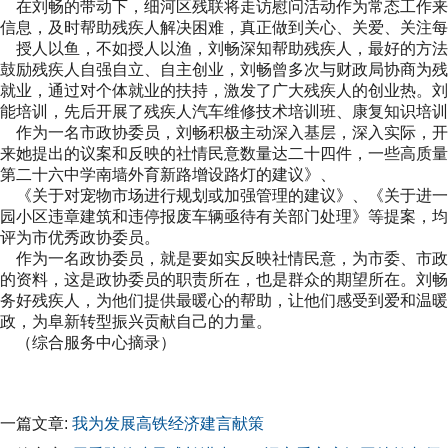
在刘畅的带动下，细河区残联将走访慰问活动作为常态工作来
信息，及时帮助残疾人解决困难，真正做到关心、关爱、关注每
授人以鱼，不如授人以渔，刘畅深知帮助残疾人，最好的方法
鼓励残疾人自强自立、自主创业，刘畅曾多次与财政局协商为残
就业，通过对个体就业的扶持，激发了广大残疾人的创业热。刘
能培训，先后开展了残疾人汽车维修技术培训班、康复知识培训
作为一名市政协委员，刘畅积极主动深入基层，深入实际，开
来她提出的议案和反映的社情民意数量达二十四件，一些高质量
第二十六中学南墙外育新路增设路灯的建议》、
《关于对宠物市场进行规划或加强管理的建议》、《关于进一步
园小区违章建筑和违停报废车辆亟待有关部门处理》等提案，均被
评为市优秀政协委员。
作为一名政协委员，就是要如实反映社情民意，为市委、市政
的资料，这是政协委员的职责所在，也是群众的期望所在。刘畅
务好残疾人，为他们提供最暖心的帮助，让他们感受到爱和温暖
政，为阜新转型振兴贡献自己的力量。
（综合服务中心摘录）
一篇文章:
我为发展高铁经济建言献策