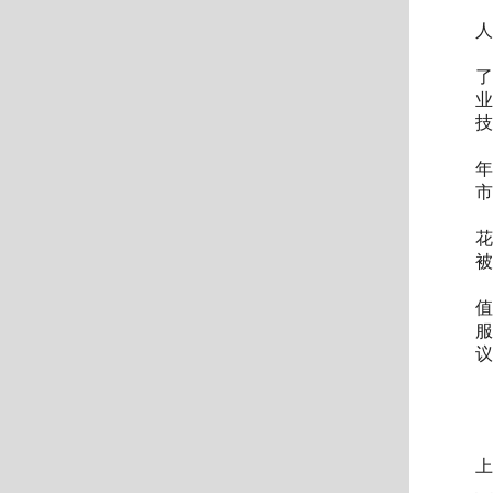
人
了
业
技
年
市
花
被
值
服
议
上