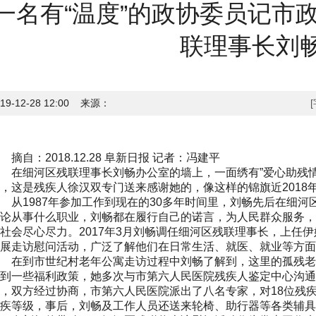
一名有“温度”的政协委员记市
联理事长刘
019-12-28 12:00 来源：
自：2018.12.28 阜新日报 记者：冯建平
在细河区残联理事长刘畅办公室的墙上，一面绣有”爱心助残情
，这是残疾人徐汉双专门送来感谢她的，像这样的锦旗近2018
1987年参加工作到现在的30多年时间里，刘畅先后在细河
论从事什么职业，刘畅都在履行自己的诺言，为人民群众服务，
社会尽心尽力。2017年3月刘畅调任细河区残联理事长，上任
展走访慰问活动，广泛了解他们在日常生活、就医、就业等方面
在到市世纪村老年公寓走访过程中刘畅了解到，这里的孤残老
到一些福利政策，她多次与市第六人民医院残疾人鉴定中心沟通
，双方经过协商，市第六人民医院派出了八名专家，对18位残
疾等级，事后，刘畅及工作人员还送来轮椅、助行器等各类辅具