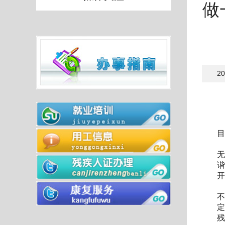
做
2
摘
目
从
无
谐
开
不
定
残