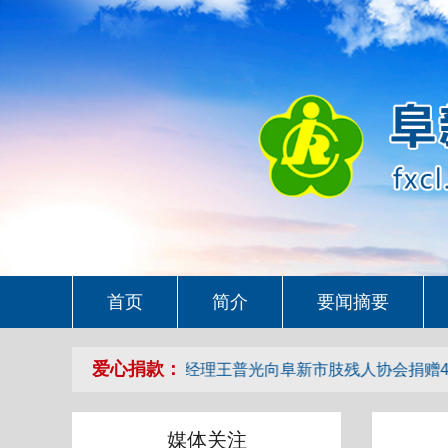
首页
简介
要闻摘要
爱心捐款：
月1日玉龙湖冰雪乐园总经理王普光向阜新市肢残人协会捐赠4000
媒体关注