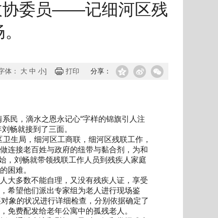
政协委员——记细河区残
畅。
[字体：
大
中
小
]
打印
分享：
系民，滴水之恩永记心“字样的锦旗引人注
年刘畅就接到了三面。
区卫生局，细河区工商联，细河区残联工作，
做连接老百姓与政府的纽带与黏合剂，为和
伊始，刘畅就带领残联工作人员到残疾人家庭
的困难。
人大多数不能自理，又没有残疾人证，享受
，希望他们派出专家组为老人进行现场鉴
疾对象的状况进行详细检查，分别依据确定了
，免费配发给老年公寓中的孤残老人。